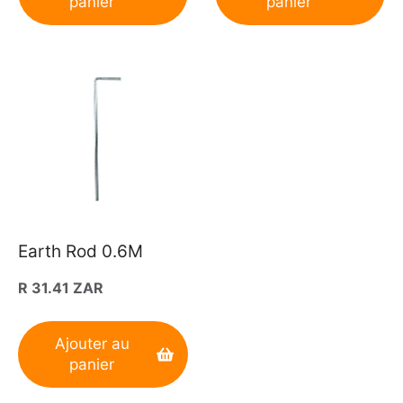
panier
panier
Earth Rod 0.6M
Prix
R 31.41 ZAR
habituel
Ajouter au
panier