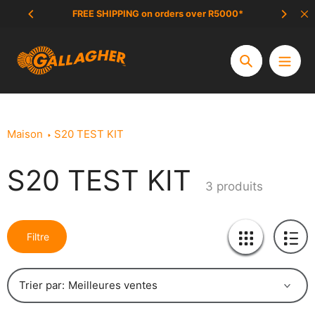
Aller
hanged
FREE SHIPPING on orders over R5000*
au
contenu
Chercher
Maison
S20 TEST KIT
S20 TEST KIT
Le
3 produits
recueil:
Filtre
Trier par: