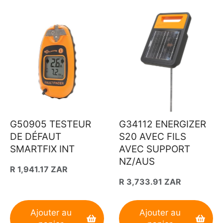
G50905 TESTEUR
G34112 ENERGIZER
DE DÉFAUT
S20 AVEC FILS
SMARTFIX INT
AVEC SUPPORT
NZ/AUS
Prix
R 1,941.17 ZAR
Prix
R 3,733.91 ZAR
habituel
habituel
Ajouter au
Ajouter au