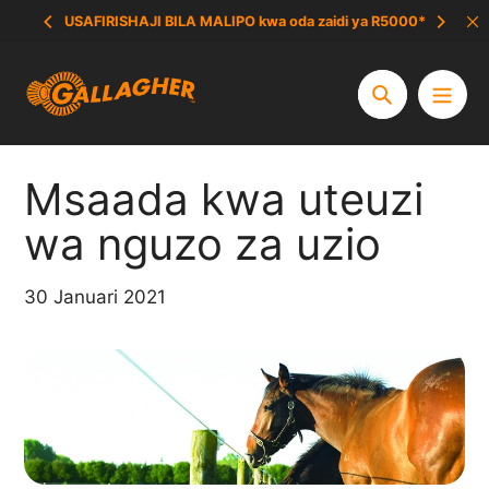
Ruka
USAFIRISHAJI BILA MALIPO kwa oda zaidi ya R5000*
hadi
yaliyomo
Tafuta
Msaada kwa uteuzi
wa nguzo za uzio
30 Januari 2021