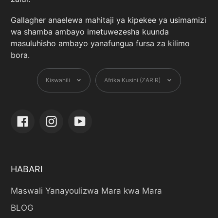
Gallagher anaelewa mahitaji ya kipekee ya usimamizi
wa shamba ambayo imetuwezesha kuunda
masuluhisho ambayo yanafungua fursa za kilimo
bora.
Lugha
Sarafu
Kiswahili
Afrika Kusini (ZAR R)
Facebook
Instagram
YouTube
HABARI
Maswali Yanayoulizwa Mara kwa Mara
BLOG