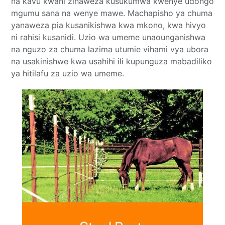
na kavu kwani zinaweza kusukumwa kwenye udongo
mgumu sana na wenye mawe. Machapisho ya chuma
yanaweza pia kusanikishwa kwa mkono, kwa hivyo
ni rahisi kusanidi. Uzio wa umeme unaounganishwa
na nguzo za chuma lazima utumie vihami vya ubora
na usakinishwe kwa usahihi ili kupunguza mabadiliko
ya hitilafu za uzio wa umeme.