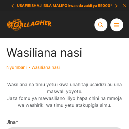
Ruka
USAFIRISHAJI BILA MALIPO kwa oda zaidi ya R5000*
hadi
yaliyomo
Tafuta
Wasiliana nasi
Nyumbani
Wasiliana nasi
Wasiliana na timu yetu ikiwa unahitaji usaidizi au una
maswali yoyote.
Jaza fomu ya mawasiliano iliyo hapa chini na mmoja
wa washiriki wa timu yetu atakupigia simu.
Jina
*