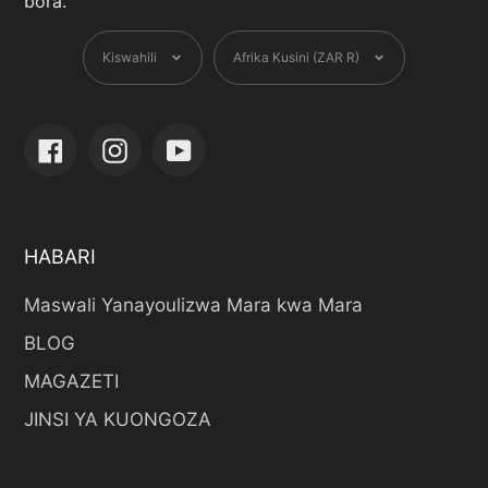
bora.
Lugha
Sarafu
Kiswahili
Afrika Kusini (ZAR R)
Facebook
Instagram
YouTube
HABARI
Maswali Yanayoulizwa Mara kwa Mara
BLOG
MAGAZETI
JINSI YA KUONGOZA