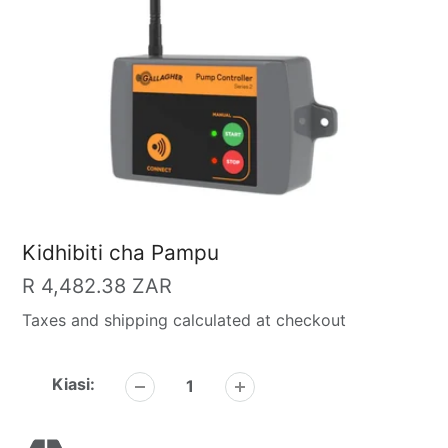
Kidhibiti cha Pampu
Bei
R 4,482.38 ZAR
ya
Taxes and shipping calculated at checkout
kawaida
Kiasi: