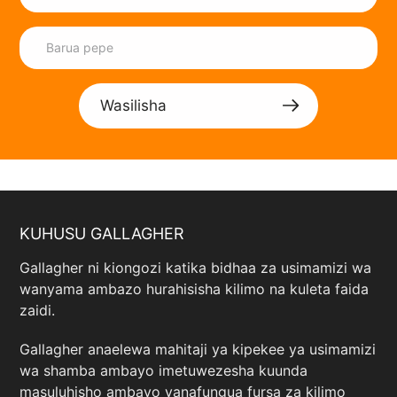
Wasilisha
KUHUSU GALLAGHER
Gallagher ni kiongozi katika bidhaa za usimamizi wa
wanyama ambazo hurahisisha kilimo na kuleta faida
zaidi.
Gallagher anaelewa mahitaji ya kipekee ya usimamizi
wa shamba ambayo imetuwezesha kuunda
masuluhisho ambayo yanafungua fursa za kilimo