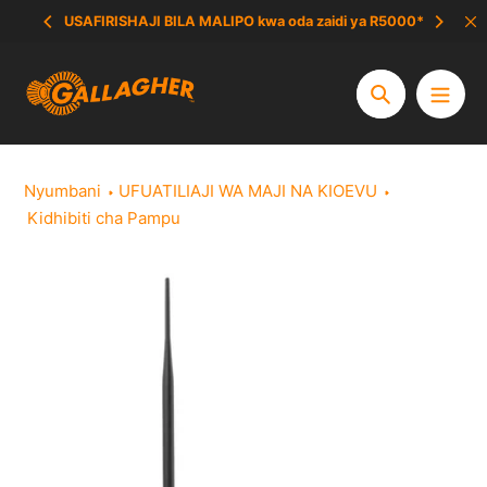
Ruka
USAFIRISHAJI BILA MALIPO kwa oda zaidi ya R5000*
hadi
yaliyomo
Tafuta
Nyumbani
UFUATILIAJI WA MAJI NA KIOEVU
Kidhibiti cha Pampu