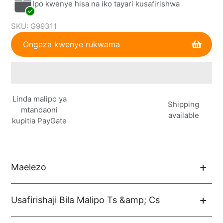
Ipo kwenye hisa na iko tayari kusafirishwa
SKU:
G99311
Ongeza kwenye rukwama
Kuongeza
Linda malipo ya
bidhaa
Shipping
mtandaoni
kwenye
available
kupitia PayGate
kikapu
chako
Maelezo
Usafirishaji Bila Malipo Ts &amp; Cs