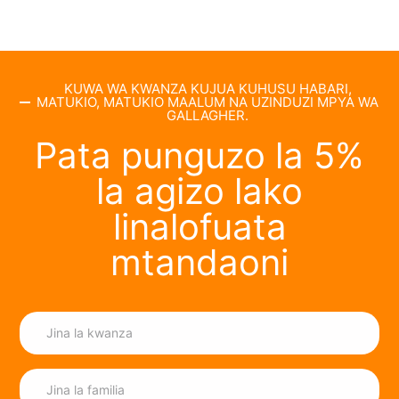
KUWA WA KWANZA KUJUA KUHUSU HABARI,
MATUKIO, MATUKIO MAALUM NA UZINDUZI MPYA WA
GALLAGHER.
Pata punguzo la 5%
la agizo lako
linalofuata
mtandaoni