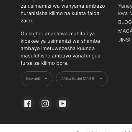
za usimamizi wa wanyama ambazo
Yanay
hurahisisha kilimo na kuleta faida
kwa 
zaidi.
BLOG
MAGA
Gallagher anaelewa mahitaji ya
JINS
kipekee ya usimamizi wa shamba
ambayo imetuwezesha kuunda
masuluhisho ambayo yanafungua
fursa za kilimo bora.
Lugha
Sarafu
Kiswahili
Afrika Kusini (ZAR R)
Facebook
Instagram
YouTube