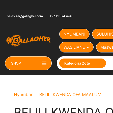
Ruka
hadi
yaliyomo
sales.za@gallagher.com
+27 11 974 4740
NYUMBANI
SULUHI
WASILIANE
Maswa
SHOP
Kategoria Zote
Nyumbani
BEI ILI KWENDA OFA MAALUM
BEI ILI KWENDA 
Mkusanyiko: