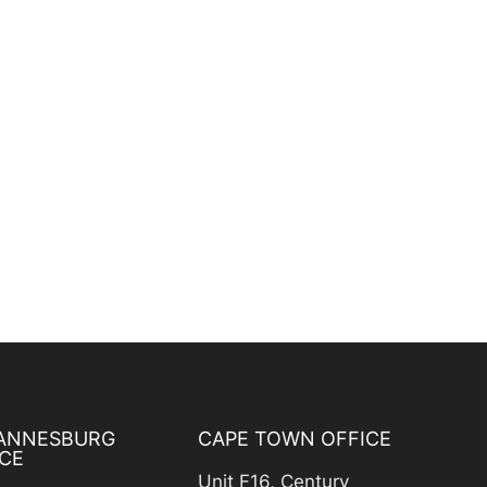
ANNESBURG
CAPE TOWN OFFICE
CE
Unit F16, Century