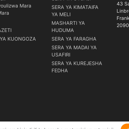
43 S
oulizwa Mara
SERA YA KIMATAIFA
Linbr
Mara
YA MELI
Fran
MASHARTI YA
2090
ZETI
HUDUMA
I YA KUONGOZA
SERA YA FARAGHA
SERA YA MADAI YA
USAFIRI
SERA YA KUREJESHA
FEDHA