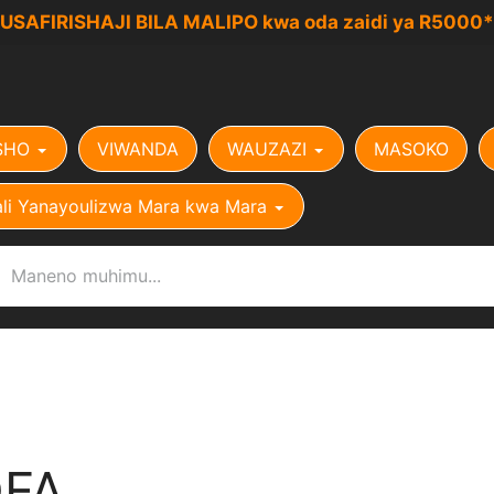
USAFIRISHAJI BILA MALIPO kwa oda zaidi ya R5000*
SHO
VIWANDA
WAUZAZI
MASOKO
li Yanayoulizwa Mara kwa Mara
OFA