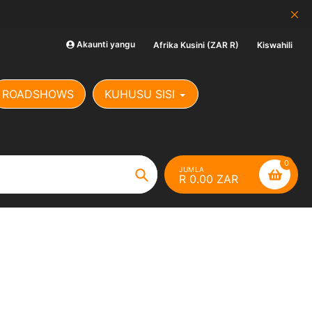
SALE: BEI YA KUENDA
Akaunti yangu
Afrika Kusini (ZAR R)
Kiswahili
ROADSHOWS
KUHUSU SISI
0
JUMLA
R 0.00 ZAR
Tafuta