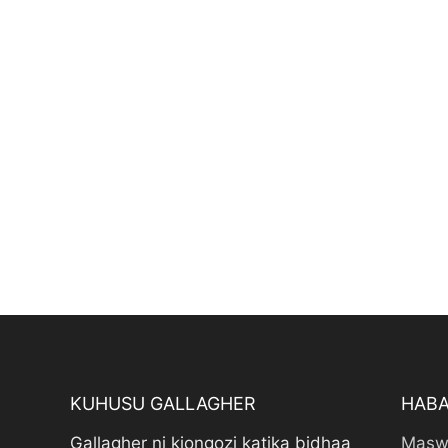
KUHUSU GALLAGHER
HABA
Gallagher ni kiongozi katika bidhaa
Masw