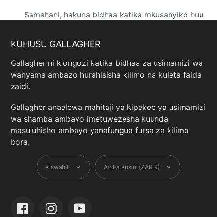
Samahani, hakuna bidhaa katika mkusanyiko huu
KUHUSU GALLAGHER
Gallagher ni kiongozi katika bidhaa za usimamizi wa
wanyama ambazo hurahisisha kilimo na kuleta faida
zaidi.
Gallagher anaelewa mahitaji ya kipekee ya usimamizi
wa shamba ambayo imetuwezesha kuunda
masuluhisho ambayo yanafungua fursa za kilimo
bora.
Lugha
Sarafu
Kiswahili
Afrika Kusini (ZAR R)
Facebook
Instagram
YouTube