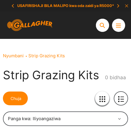
Ruka
USAFIRISHAJI BILA MALIPO kwa oda zaidi ya R5000*
hadi
yaliyomo
Tafuta
Nyumbani
Strip Grazing Kits
Strip Grazing Kits
Mkusanyiko:
0 bidhaa
Chuja
Panga kwa: