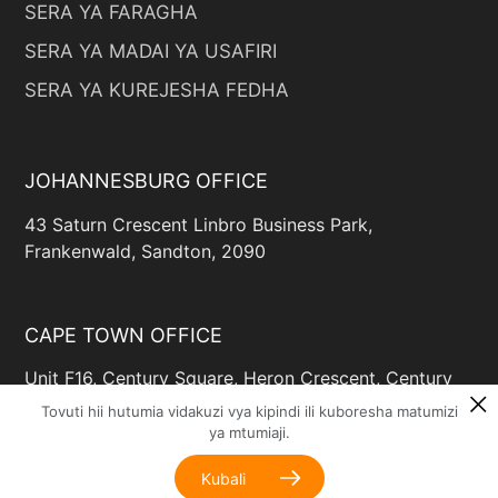
SERA YA FARAGHA
SERA YA MADAI YA USAFIRI
SERA YA KUREJESHA FEDHA
JOHANNESBURG OFFICE
43 Saturn Crescent Linbro Business Park,
Frankenwald, Sandton, 2090
CAPE TOWN OFFICE
Unit F16, Century Square, Heron Crescent, Century
Way, Century City, Cape Town, 7446
Tovuti hii hutumia vidakuzi vya kipindi ili kuboresha matumizi
ya mtumiaji.
Kubali