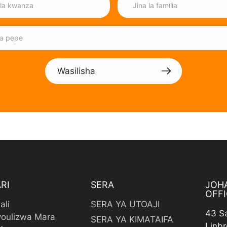
Wasilisha
RI
SERA
JOH
OFFI
ali
SERA YA UTOAJI
43 S
oulizwa Mara
SERA YA KIMATAIFA
Linbr