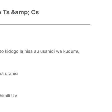
po Ts &amp; Cs
zo kidogo la hisa au usanidi wa kudumu
a urahisi
himili UV