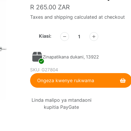
Bei
R 265.00 ZAR
ya
Taxes and shipping calculated at checkout
kawaida
Kiasi:
Zinapatikana dukani, 13922
SKU:
G27804
Ongeza kwenye rukwama
Kuongeza
Linda malipo ya mtandaoni
bidhaa
kupitia PayGate
kwenye
kikapu
chako