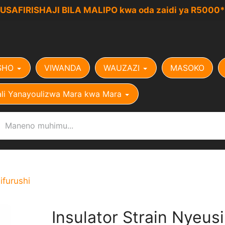
USAFIRISHAJI BILA MALIPO kwa oda zaidi ya R5000*
SHO
VIWANDA
WAUZAZI
MASOKO
li Yanayoulizwa Mara kwa Mara
ifurushi
Insulator Strain Nyeus