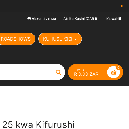
SALE: BEI YA KUENDA
Akaunti yangu
Afrika Kusini (ZAR R)
Kiswahili
ROADSHOWS
KUHUSU SISI
0
JUMLA
R 0.00 ZAR
Tafuta
i 25 kwa Kifurushi