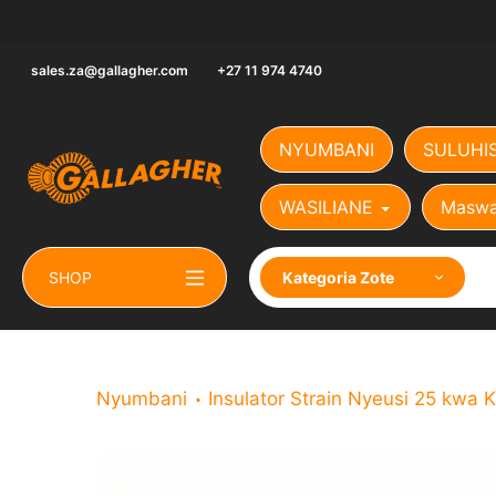
Ruka
hadi
yaliyomo
sales.za@gallagher.com
+27 11 974 4740
NYUMBANI
SULUHI
WASILIANE
Maswa
SHOP
Kategoria Zote
Nyumbani
Insulator Strain Nyeusi 25 kwa K