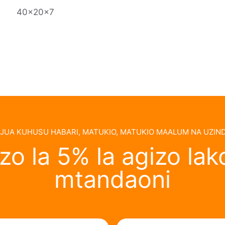
40x20x7
UA KUHUSU HABARI, MATUKIO, MATUKIO MAALUM NA UZIND
o la 5% la agizo lako
mtandaoni