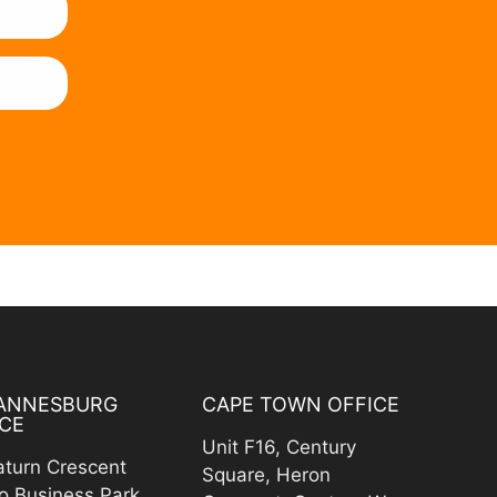
ANNESBURG
CAPE TOWN OFFICE
CE
Unit F16, Century
aturn Crescent
Square, Heron
o Business Park,