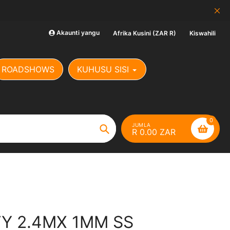
SALE: BEI YA KUENDA
Akaunti yangu
Afrika Kusini (ZAR R)
Kiswahili
ROADSHOWS
KUHUSU SISI
0
JUMLA
R 0.00 ZAR
Tafuta
TY 2.4MX 1MM SS