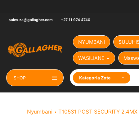
Ruka
hadi
yaliyomo
sales.za@gallagher.com
+27 11 974 4740
NYUMBANI
SULUHI
WASILIANE
Maswa
SHOP
Kategoria Zote
Nyumbani
T10531 POST SECURITY 2.4MX