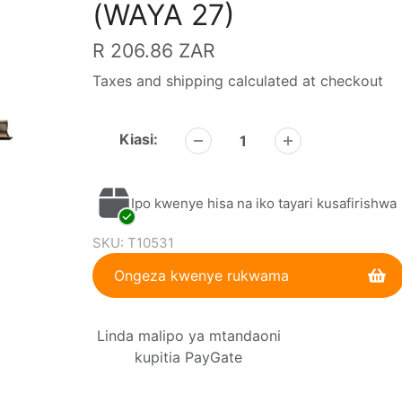
(WAYA 27)
Bei
R 206.86 ZAR
ya
Taxes and shipping calculated at checkout
kawaida
Kiasi:
Ipo kwenye hisa na iko tayari kusafirishwa
SKU:
T10531
Ongeza kwenye rukwama
Kuongeza
Linda malipo ya mtandaoni
bidhaa
kupitia PayGate
kwenye
kikapu