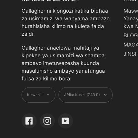
Gallagher ni kiongozi katika bidhaa
Masw
za usimamizi wa wanyama ambazo
Yanay
hurahisisha kilimo na kuleta faida
kwa 
zaidi.
BLOG
MAGA
Gallagher anaelewa mahitaji ya
JINS
kipekee ya usimamizi wa shamba
ambayo imetuwezesha kuunda
masuluhisho ambayo yanafungua
fursa za kilimo bora.
Lugha
Sarafu
Kiswahili
Afrika Kusini (ZAR R)
Facebook
Instagram
YouTube