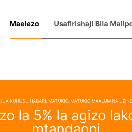
chako
Maelezo
Usafirishaji Bila Mali
UA KUHUSU HABARI, MATUKIO, MATUKIO MAALUM NA UZIND
o la 5% la agizo lako
mtandaoni