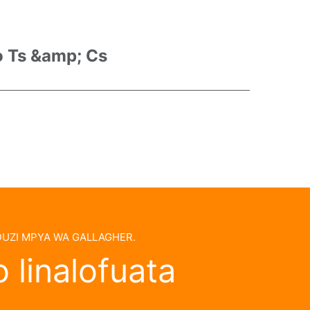
po Ts &amp; Cs
UZI MPYA WA GALLAGHER.
 linalofuata