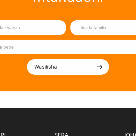
Wasilisha
RI
SERA
JOH