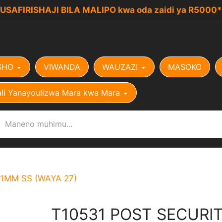
USAFIRISHAJI BILA MALIPO kwa oda zaidi ya R5000*
SHO
VIWANDA
WAUZAZI
MASOKO
li Yanayoulizwa Mara kwa Mara
 1MM SS (WAYA 27)
T10531 POST SECURI