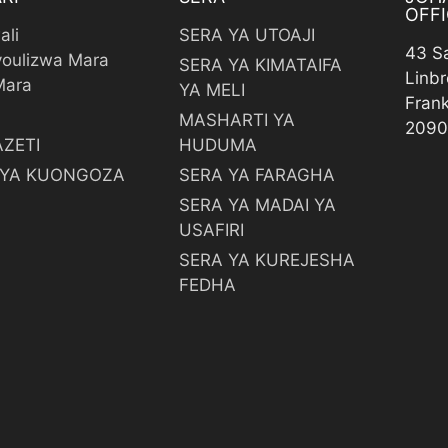
OFFI
ali
SERA YA UTOAJI
43 S
oulizwa Mara
SERA YA KIMATAIFA
Linbr
Mara
YA MELI
Fran
MASHARTI YA
2090
ZETI
HUDUMA
I YA KUONGOZA
SERA YA FARAGHA
SERA YA MADAI YA
USAFIRI
SERA YA KUREJESHA
FEDHA