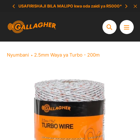
Ruka
USAFIRISHAJI BILA MALIPO kwa oda zaidi ya R5000*
hadi
yaliyomo
Tafuta
Nyumbani
2.5mm Waya ya Turbo - 200m