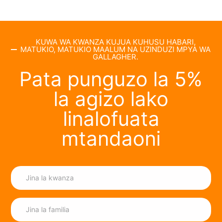
KUWA WA KWANZA KUJUA KUHUSU HABARI,
MATUKIO, MATUKIO MAALUM NA UZINDUZI MPYA WA
GALLAGHER.
Pata punguzo la 5%
la agizo lako
linalofuata
mtandaoni