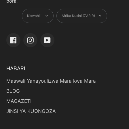
bora.
Lugha
Sarafu
Kiswahili
Afrika Kusini (ZAR R)
Facebook
Instagram
YouTube
HABARI
Maswali Yanayoulizwa Mara kwa Mara
BLOG
MAGAZETI
JINSI YA KUONGOZA