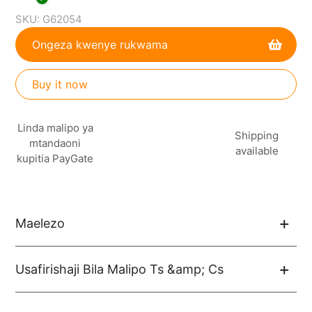
SKU:
G62054
Ongeza kwenye rukwama
Buy it now
Kuongeza
Linda malipo ya
bidhaa
Shipping
mtandaoni
kwenye
available
kupitia PayGate
kikapu
chako
Maelezo
Usafirishaji Bila Malipo Ts &amp; Cs