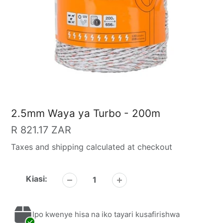
2.5mm Waya ya Turbo - 200m
Bei
R 821.17 ZAR
ya
Taxes and shipping calculated at checkout
kawaida
Kiasi:
Ipo kwenye hisa na iko tayari kusafirishwa