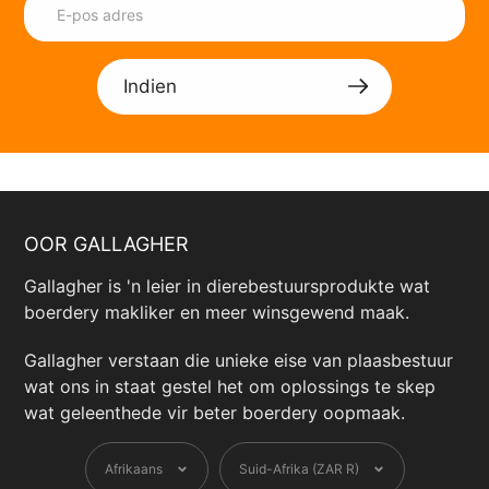
Indien
OOR GALLAGHER
Gallagher is 'n leier in dierebestuursprodukte wat
boerdery makliker en meer winsgewend maak.
Gallagher verstaan ​​die unieke eise van plaasbestuur
wat ons in staat gestel het om oplossings te skep
wat geleenthede vir beter boerdery oopmaak.
Taal
Geldeenheid
Afrikaans
Suid-Afrika (ZAR R)