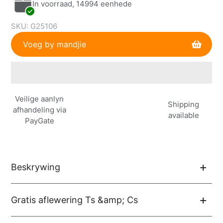
In voorraad, 14994 eenhede
SKU:
G25106
Voeg by mandjie
Voeg
Veilige aanlyn
produk
Shipping
afhandeling via
by
available
PayGate
jou
mandjie
Beskrywing
Gratis aflewering Ts &amp; Cs