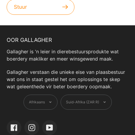
Stuur
OOR GALLAGHER
Gallagher is 'n leier in dierebestuursprodukte wat
boerdery makliker en meer winsgewend maak.
Gallagher verstaan ​​die unieke eise van plaasbestuur
wat ons in staat gestel het om oplossings te skep
wat geleenthede vir beter boerdery oopmaak.
Taal
Geldeenheid
Afrikaans
Suid-Afrika (ZAR R)
Facebook
Instagram
YouTube