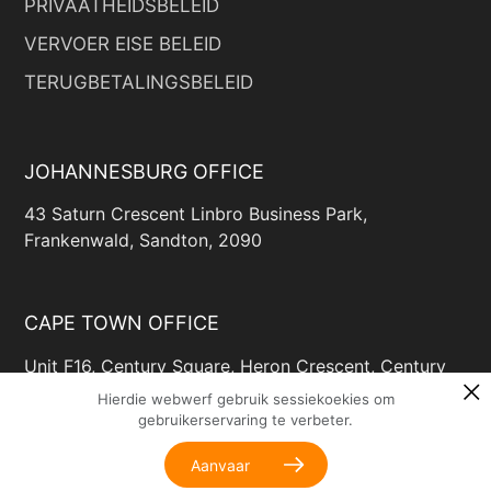
PRIVAATHEIDSBELEID
VERVOER EISE BELEID
TERUGBETALINGSBELEID
JOHANNESBURG OFFICE
43 Saturn Crescent Linbro Business Park,
Frankenwald, Sandton, 2090
CAPE TOWN OFFICE
Unit F16, Century Square, Heron Crescent, Century
Way, Century City, Cape Town, 7446
Hierdie webwerf gebruik sessiekoekies om
gebruikerservaring te verbeter.
Aanvaar