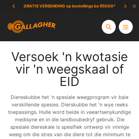
Slaan
GRATIS VERSENDING op bestellings bo R5000*
UIT
oor
na
inhoud
Soek
Versoek 'n kwotasie
vir 'n weegskaal of
EID
Diereskubbe het 'n spesiale weegprogram vir baie
verskillende spesies. Dierskubbe het 'n wye reeks
toepassings. Hulle word beide in veeartsenykundige
medisyne en in die landboubedryf gebruik. Die
spesiale diereskale is spesifiek ontwerp vir vinnige
weeg om die stres van die diere tot die minimum te