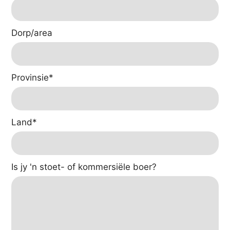
Dorp/area
Provinsie
*
Land
*
Is jy 'n stoet- of kommersiële boer?