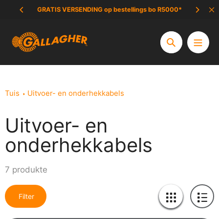
Slaan
GRATIS VERSENDING op bestellings bo R5000*
UIT
oor
na
inhoud
Soek
Tuis
Uitvoer- en onderhekkabels
Uitvoer- en
Versameling:
onderhekkabels
7 produkte
Filter