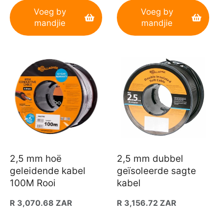
Voeg by
Voeg by
mandjie
mandjie
2,5 mm hoë
2,5 mm dubbel
geleidende kabel
geïsoleerde sagte
100M Rooi
kabel
Gewone
R 3,070.68 ZAR
Gewone
R 3,156.72 ZAR
prys
prys