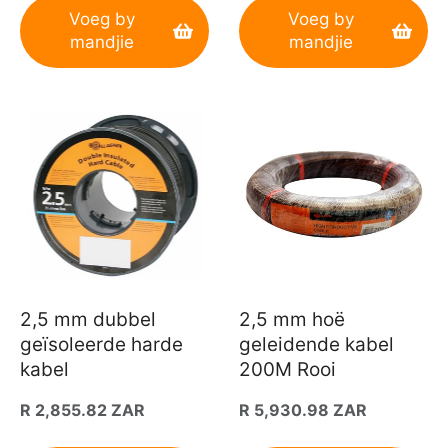
Voeg by
Voeg by
mandjie
mandjie
2,5 mm dubbel
2,5 mm hoë
geïsoleerde harde
geleidende kabel
kabel
200M Rooi
Gewone
R 2,855.82 ZAR
Gewone
R 5,930.98 ZAR
prys
prys