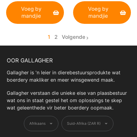
Voeg by
Voeg by
mandjie
mandjie
1
2
Volgende
page
OOR GALLAGHER
Gallagher is 'n leier in dierebestuursprodukte wat
boerdery makliker en meer winsgewend maak.
Gallagher verstaan ​​die unieke eise van plaasbestuur
wat ons in staat gestel het om oplossings te skep
wat geleenthede vir beter boerdery oopmaak.
Taal
Geldeenheid
Afrikaans
Suid-Afrika (ZAR R)