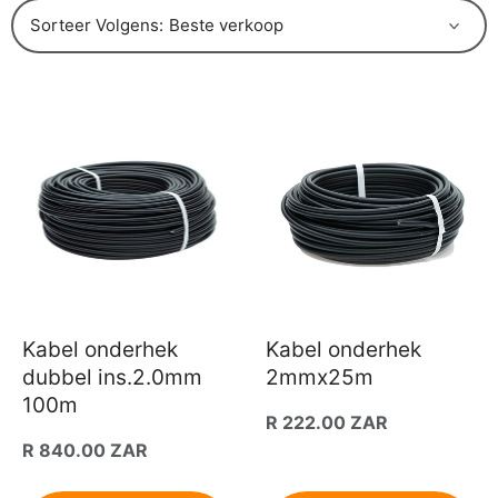
Sorteer Volgens:
Kabel onderhek
Kabel onderhek
dubbel ins.2.0mm
2mmx25m
100m
Gewone
R 222.00 ZAR
prys
Gewone
R 840.00 ZAR
prys