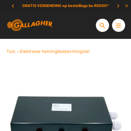
Slaan
GRATIS VERSENDING op bestellings bo R5000*
UIT
oor
na
inhoud
Soek
Tuis
Elektriese heiningbeskermingstel