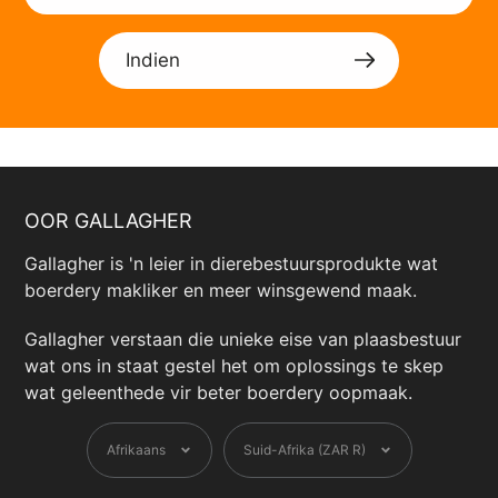
Indien
OOR GALLAGHER
Gallagher is 'n leier in dierebestuursprodukte wat
boerdery makliker en meer winsgewend maak.
Gallagher verstaan ​​die unieke eise van plaasbestuur
wat ons in staat gestel het om oplossings te skep
wat geleenthede vir beter boerdery oopmaak.
Taal
Geldeenheid
Afrikaans
Suid-Afrika (ZAR R)