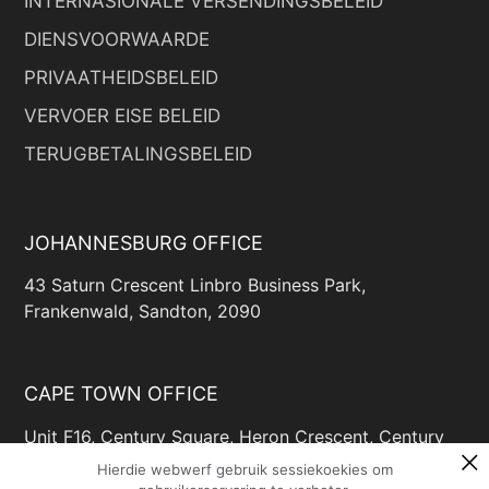
INTERNASIONALE VERSENDINGSBELEID
DIENSVOORWAARDE
PRIVAATHEIDSBELEID
VERVOER EISE BELEID
TERUGBETALINGSBELEID
JOHANNESBURG OFFICE
43 Saturn Crescent Linbro Business Park,
Frankenwald, Sandton, 2090
CAPE TOWN OFFICE
Unit F16, Century Square, Heron Crescent, Century
Way, Century City, Cape Town, 7446
Hierdie webwerf gebruik sessiekoekies om