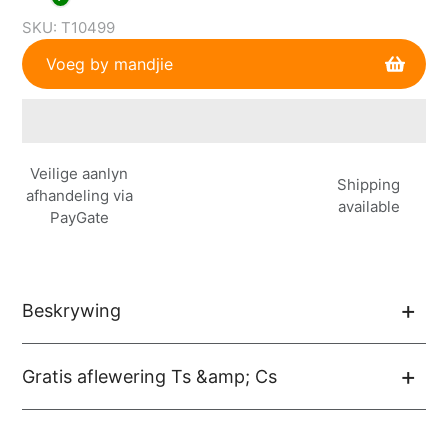
SKU:
T10499
Voeg by mandjie
Voeg
Veilige aanlyn
produk
Shipping
afhandeling via
by
available
PayGate
jou
mandjie
Beskrywing
Gratis aflewering Ts &amp; Cs