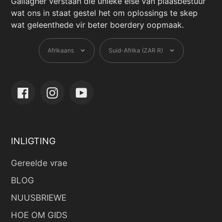
Gallagher verstaan ​​die unieke eise van plaasbestuur
wat ons in staat gestel het om oplossings te skep
wat geleenthede vir beter boerdery oopmaak.
Taal
Geldeenheid
Afrikaans
Suid-Afrika (ZAR R)
Facebook
Instagram
YouTube
INLIGTING
Gereelde vrae
BLOG
NUUSBRIEWE
HOE OM GIDS