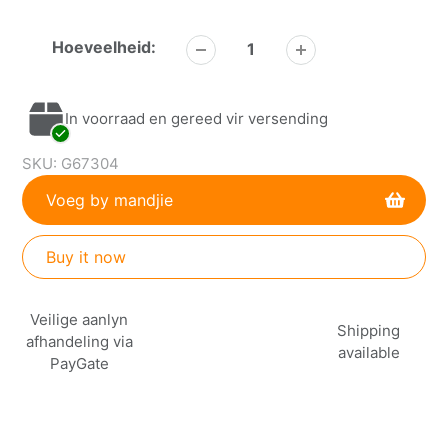
Hoeveelheid:
In voorraad en gereed vir versending
SKU:
G67304
Voeg by mandjie
Buy it now
Voeg
Veilige aanlyn
produk
Shipping
afhandeling via
by
available
PayGate
jou
mandjie