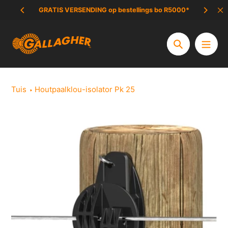
Slaan
GRATIS VERSENDING op bestellings bo R5000*
UIT
oor
na
inhoud
Soek
Tuis
Houtpaalklou-isolator Pk 25